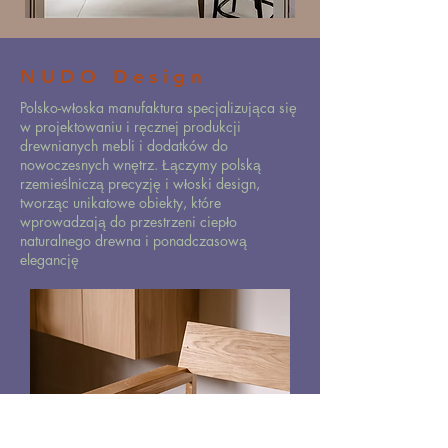
NUDO Design
Polsko-włoska manufaktura specjalizująca się
w projektowaniu i ręcznej produkcji
drewnianych mebli i dodatków do
nowoczesnych wnętrz. Łączymy polską
rzemieślniczą precyzję i włoski design,
tworząc unikatowe obiekty, które
wprowadzają do przestrzeni ciepło
naturalnego drewna i ponadczasową
elegancję