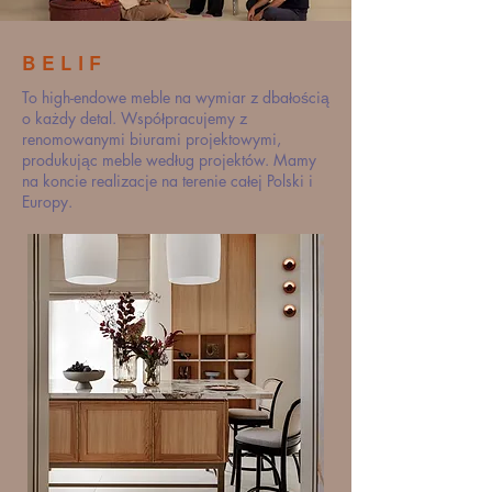
BELIF
To high-endowe meble na wymiar z dbałością
o każdy detal. Współpracujemy z
renomowanymi biurami projektowymi,
produkując meble według projektów. Mamy
na koncie realizacje na terenie całej Polski i
Europy.