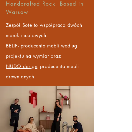
Handcrafted Rack Based in
Warsaw
Zespół Sote to współpraca dwóch
marek meblowych:
BELIF
- producenta mebli wedlug
projektu na wymiar oraz
NUDO design
- producenta mebli
drewnianych.