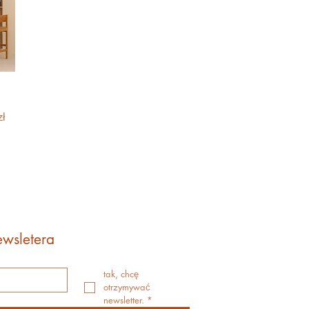
towa
ł
wsletera
tak, chcę 
otrzymywać 
newsletter.
*