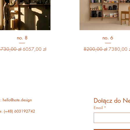
no. 8
no. 6
egularna cena
Cena rabatowa
Regularna cena
Cena raba
6730,00 zł
6057,00 zł
8200,00 zł
7380,00 z
Dołącz do Ne
l:
hello@sote.design
Email
*
e: (+48) 603192742