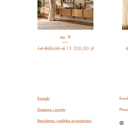
no. 9
Regularna cena
Cena rabatowa
R
14 800,00 zł
13 320,00 zł
Kontakt
Emai
Dostawa i zwroty
Phon
Regulamin i polityka prywatności